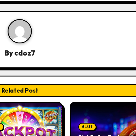
By
cdoz7
Related Post
T
SLOT