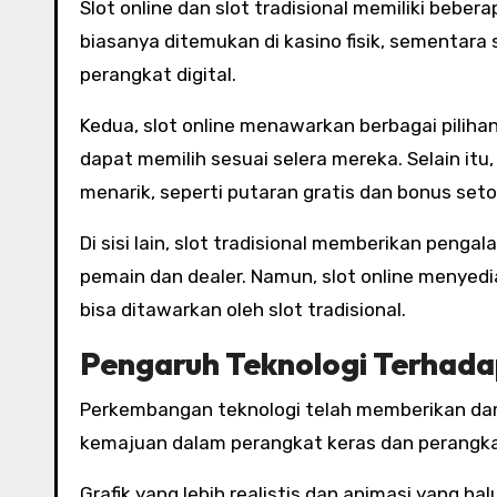
Slot online dan slot tradisional memiliki beberapa perbedaan yang signifikan. Pertama, slot tradisional
biasanya ditemukan di kasino fisik, sementara
perangkat digital.
Kedua, slot online menawarkan berbagai piliha
dapat memilih sesuai selera mereka. Selain itu, 
menarik, seperti putaran gratis dan bonus seto
Di sisi lain, slot tradisional memberikan penga
pemain dan dealer. Namun, slot online menyedi
bisa ditawarkan oleh slot tradisional.
Pengaruh Teknologi Terhada
Perkembangan teknologi telah memberikan dampak signifikan terhadap industri game slot online. Dengan
kemajuan dalam perangkat keras dan perangkat
Grafik yang lebih realistis dan animasi yang 