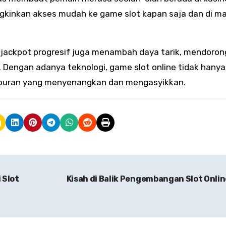
ngkinkan akses mudah ke game slot kapan saja dan di m
dan jackpot progresif juga menambah daya tarik, mendoron
Dengan adanya teknologi, game slot online tidak hanya
hiburan yang menyenangkan dan mengasyikkan.
 Slot
Kisah di Balik Pengembangan Slot Onli