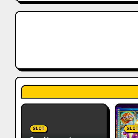
i
g
a
s
i
p
o
s
SLOT
SLO