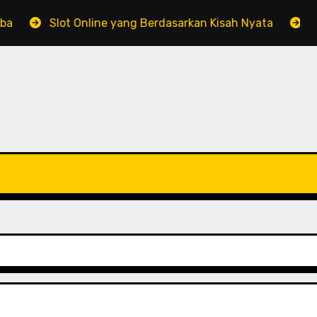
Slot Online yang Berdasarkan Kisah Nyata
5 Slot Ber