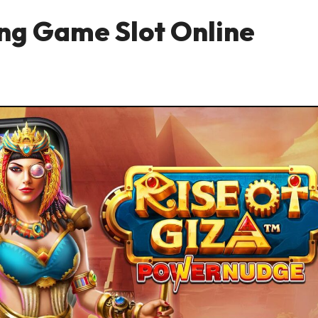
ng Game Slot Online