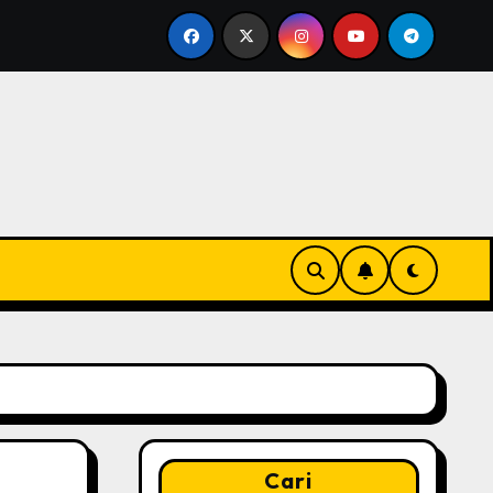
tema Olahraga yang Wajib Dicoba
Cara Mengenal Vol
Cari