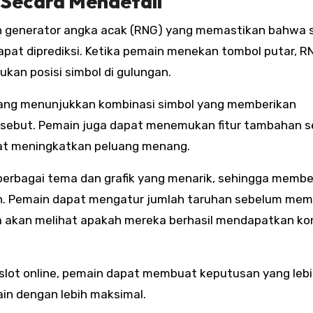
e Secara Mendetail
apat diprediksi. Ketika pemain menekan tombol putar, R
an posisi simbol di gulungan.
 yang menunjukkan kombinasi simbol yang memberikan
ersebut. Pemain juga dapat menemukan fitur tambahan s
apat meningkatkan peluang menang.
n berbagai tema dan grafik yang menarik, sehingga membe
. Pemain dapat mengatur jumlah taruhan sebelum mem
ka akan melihat apakah mereka berhasil mendapatkan ko
lot online, pemain dapat membuat keputusan yang lebi
in dengan lebih maksimal.