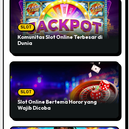
SLOT
Komunitas Slot Online Terbesar di
Dunia
SLOT
Slot Online Bertema Horor yang
Wajib Dicoba