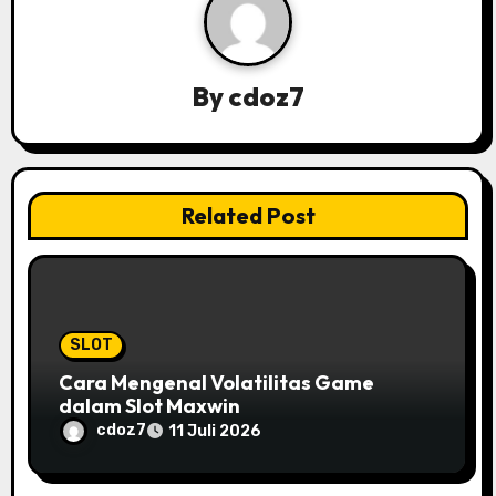
s
i
By
cdoz7
p
o
s
Related Post
SLOT
Cara Mengenal Volatilitas Game
dalam Slot Maxwin
cdoz7
11 Juli 2026