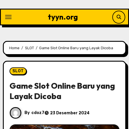
Skip
to
tyyn.org
content
Home
SLOT
Game Slot Online Baru yang Layak Dicoba
SLOT
Game Slot Online Baru yang
Layak Dicoba
By
cdoz7
23 Desember 2024