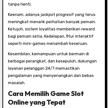
tanpa henti.
Keenam, adanya jackpot progresif yang terus
meningkat menarik perhatian banyak pemain.
Ketujuh, sistem loyalitas memberikan reward
bagi pemain setia. Kedelapan, fitur interaktif
seperti mini-games menambah keseruan.
Kesembilan, kemampuan untuk bermain di
berbagai perangkat, dan kesepuluh, dukungan
layanan pelanggan 24/7 memastikan
pengalaman yang menyenangkan dan bebas
masalah.
Cara Memilih Game Slot
Online yang Tepat