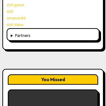
slot gacor
slot
amazon4d
slot dana
Partners
You Missed