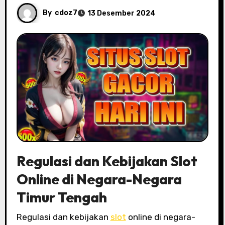
By
cdoz7
13 Desember 2024
Regulasi dan Kebijakan Slot
Online di Negara-Negara
Timur Tengah
Regulasi dan kebijakan
slot
online di negara-