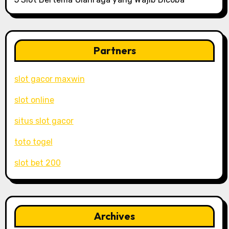
Partners
slot gacor maxwin
slot online
situs slot gacor
toto togel
slot bet 200
Archives