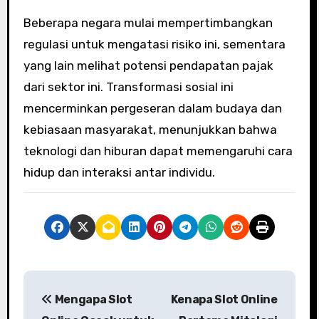
Beberapa negara mulai mempertimbangkan
regulasi untuk mengatasi risiko ini, sementara
yang lain melihat potensi pendapatan pajak
dari sektor ini. Transformasi sosial ini
mencerminkan pergeseran dalam budaya dan
kebiasaan masyarakat, menunjukkan bahwa
teknologi dan hiburan dapat memengaruhi cara
hidup dan interaksi antar individu.
N
Mengapa Slot
Kenapa Slot Online
a