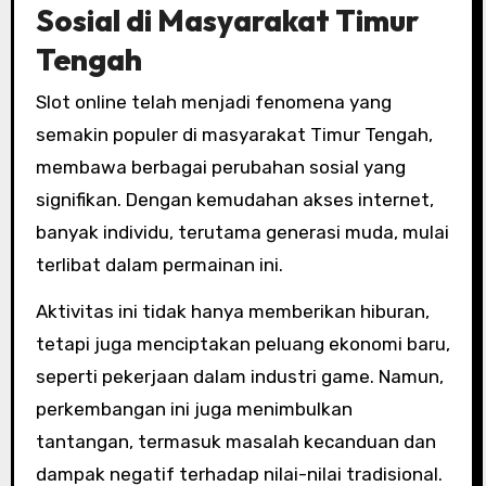
Sosial di Masyarakat Timur
Tengah
Slot online telah menjadi fenomena yang
semakin populer di masyarakat Timur Tengah,
membawa berbagai perubahan sosial yang
signifikan. Dengan kemudahan akses internet,
banyak individu, terutama generasi muda, mulai
terlibat dalam permainan ini.
Aktivitas ini tidak hanya memberikan hiburan,
tetapi juga menciptakan peluang ekonomi baru,
seperti pekerjaan dalam industri game. Namun,
perkembangan ini juga menimbulkan
tantangan, termasuk masalah kecanduan dan
dampak negatif terhadap nilai-nilai tradisional.