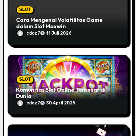
SLOT
Cara Mengenal Volatilitas Game
dalam Slot Maxwin
cdoz7
11 Juli 2026
SLOT
Komunitas Slot Online Terbesar di
Dunia
cdoz7
30 April 2025