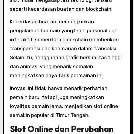
seperti kecerdasan buatan dan blockchain.
Kecerdasan buatan memungkinkan
pengalaman bermain yang lebih personal dan
interaktif, sementara blockchain memberikan
transparansi dan keamanan dalam transaksi.
Selain itu, penggunaan grafis berkualitas tinggi
dan animasi yang menarik semakin
meningkatkan daya tarik permainan ini.
Inovasi ini tidak hanya menarik perhatian
pemain baru, tetapi juga meningkatkan
loyalitas pemain lama, menjadikan slot online
semakin populer di Timur Tengah.
Slot Online dan Perubahan