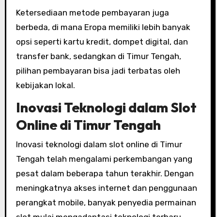
Ketersediaan metode pembayaran juga
berbeda, di mana Eropa memiliki lebih banyak
opsi seperti kartu kredit, dompet digital, dan
transfer bank, sedangkan di Timur Tengah,
pilihan pembayaran bisa jadi terbatas oleh
kebijakan lokal.
Inovasi Teknologi dalam Slot
Online di Timur Tengah
Inovasi teknologi dalam slot online di Timur
Tengah telah mengalami perkembangan yang
pesat dalam beberapa tahun terakhir. Dengan
meningkatnya akses internet dan penggunaan
perangkat mobile, banyak penyedia permainan
slot mulai mengadaptasi teknologi terbaru