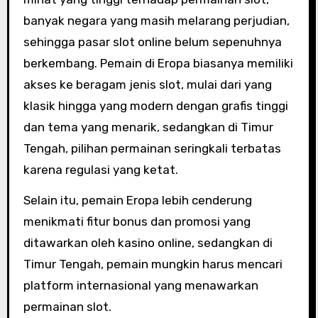
banyak negara yang masih melarang perjudian,
sehingga pasar slot online belum sepenuhnya
berkembang. Pemain di Eropa biasanya memiliki
akses ke beragam jenis slot, mulai dari yang
klasik hingga yang modern dengan grafis tinggi
dan tema yang menarik, sedangkan di Timur
Tengah, pilihan permainan seringkali terbatas
karena regulasi yang ketat.
Selain itu, pemain Eropa lebih cenderung
menikmati fitur bonus dan promosi yang
ditawarkan oleh kasino online, sedangkan di
Timur Tengah, pemain mungkin harus mencari
platform internasional yang menawarkan
permainan slot.