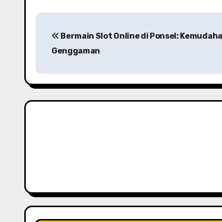
N
Bermain Slot Online di Ponsel: Kemudah
a
Genggaman
v
i
g
a
s
i
p
o