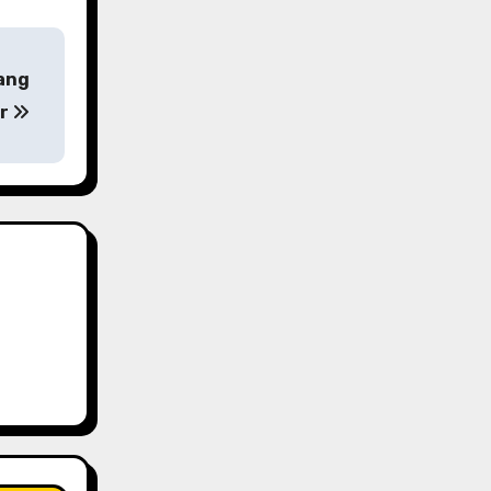
yang
ur