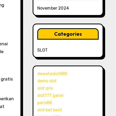
ng
November 2024
Categories
SLOT
le
dewataslot888
 gratis
demo slot
slot qris
slot777 gacor
berikan
paris88
at
slot bet kecil