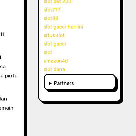
slot bet 200
slot777
slot88
slot gacor hari ini
ti
situs slot
slot gacor
slot
l
amazon4d
isa
slot dana
a pintu
Partners
lan
pemain