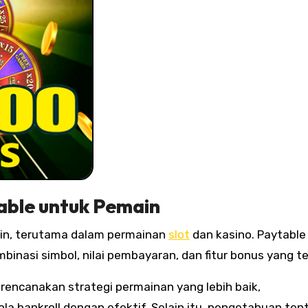
ble untuk Pemain
ain, terutama dalam permainan
slot
dan kasino. Paytable
nasi simbol, nilai pembayaran, dan fitur bonus yang te
ncanakan strategi permainan yang lebih baik,
 bankroll dengan efektif. Selain itu, pengetahuan ten