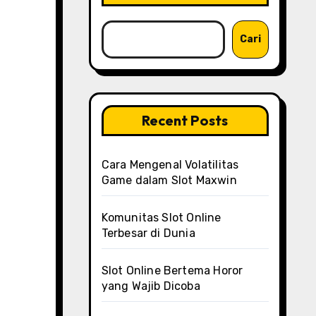
Cari
Recent Posts
Cara Mengenal Volatilitas
Game dalam Slot Maxwin
Komunitas Slot Online
Terbesar di Dunia
Slot Online Bertema Horor
yang Wajib Dicoba