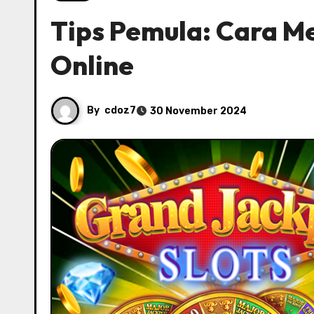
Tips Pemula: Cara M
Online
By
cdoz7
30 November 2024