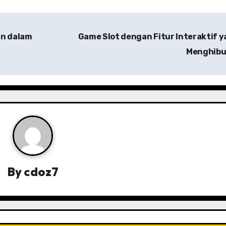
an dalam
Game Slot dengan Fitur Interaktif 
Menghib
By
cdoz7