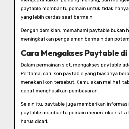
paytable membantu pemain untuk tidak hanya
yang lebih cerdas saat bermain.
Dengan demikian, memahami paytable bukan ha
meningkatkan pengalaman bermain dan potens
Cara Mengakses Paytable di
Dalam permainan slot, mengakses paytable adalah langkah penting untuk memahami potensi kemenangan.
Pertama, cari ikon paytable yang biasanya berb
menekan ikon tersebut, Kamu akan melihat tabe
dapat menghasilkan pembayaran.
Selain itu, paytable juga memberikan informas
paytable membantu pemain menentukan strate
harus dicari.