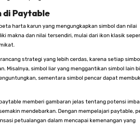
 di Paytable
 makna dan nilai tersendiri, mulai dari ikon klasik seper
mikat.
cang strategi yang lebih cerdas, karena setiap simbo
Misalnya, simbol liar yang menggantikan simbol lain b
enguntungkan, sementara simbol pencar dapat membuk
i paytable memberi gambaran jelas tentang potensi imba
n semakin mendebarkan. Dengan mempelajari paytable, 
sensasi petualangan dalam mencapai kemenangan yang