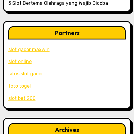
5 Slot Bertema Olahraga yang Wajib Dicoba
Partners
slot gacor maxwin
slot online
situs slot gacor
toto togel
slot bet 200
Archives