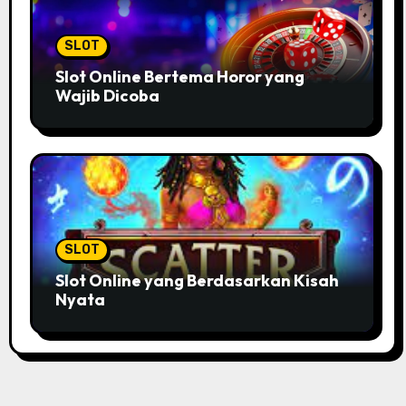
SLOT
Slot Online Bertema Horor yang
Wajib Dicoba
SLOT
Slot Online yang Berdasarkan Kisah
Nyata