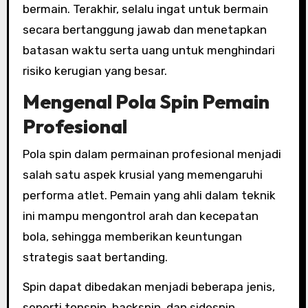
bermain. Terakhir, selalu ingat untuk bermain
secara bertanggung jawab dan menetapkan
batasan waktu serta uang untuk menghindari
risiko kerugian yang besar.
Mengenal Pola Spin Pemain
Profesional
Pola spin dalam permainan profesional menjadi
salah satu aspek krusial yang memengaruhi
performa atlet. Pemain yang ahli dalam teknik
ini mampu mengontrol arah dan kecepatan
bola, sehingga memberikan keuntungan
strategis saat bertanding.
Spin dapat dibedakan menjadi beberapa jenis,
seperti topspin, backspin, dan sidespin,