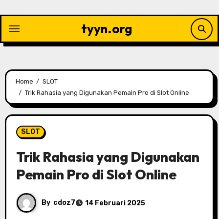
Skip
to
tyyn.org
content
Home
SLOT
Trik Rahasia yang Digunakan Pemain Pro di Slot Online
SLOT
Trik Rahasia yang Digunakan
Pemain Pro di Slot Online
By
cdoz7
14 Februari 2025