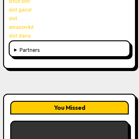
situs slot
slot gacor
slot
amazon4d
slot dana
Partners
You Missed