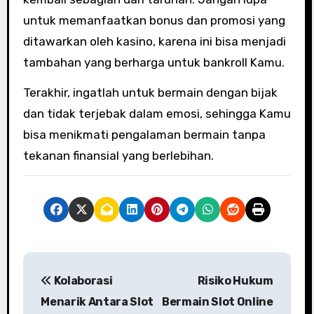
untuk memanfaatkan bonus dan promosi yang
ditawarkan oleh kasino, karena ini bisa menjadi
tambahan yang berharga untuk bankroll Kamu.
Terakhir, ingatlah untuk bermain dengan bijak
dan tidak terjebak dalam emosi, sehingga Kamu
bisa menikmati pengalaman bermain tanpa
tekanan finansial yang berlebihan.
N
Kolaborasi
Risiko Hukum
a
Menarik Antara Slot
Bermain Slot Online