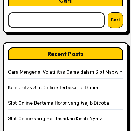
Cari
Cari
Recent Posts
Cara Mengenal Volatilitas Game dalam Slot Maxwin
Komunitas Slot Online Terbesar di Dunia
Slot Online Bertema Horor yang Wajib Dicoba
Slot Online yang Berdasarkan Kisah Nyata